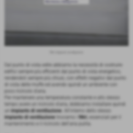
filtri impianti ventilazione
Dal punto di vista edile abbiamo la necessità di costruire
edifici sempre più efficienti dal punto di vista energetico,
rendendoli sempre più chiusi, con effetti negativi dal punto
di vista delle muffe ed avendo quindi un ambiente con
poco ricircolo d'aria.
Per mantenere una temperatura constante e allo stesso
tempo avere un ricircolo d'aria, dobbiamo installare quindi
un
impianto di ventilazione
. All'interno dello stesso
impianto di ventilazione
troviamo i
filtri
, essenziali per il
mantenimento e il ricircolo dell'aria pulita.