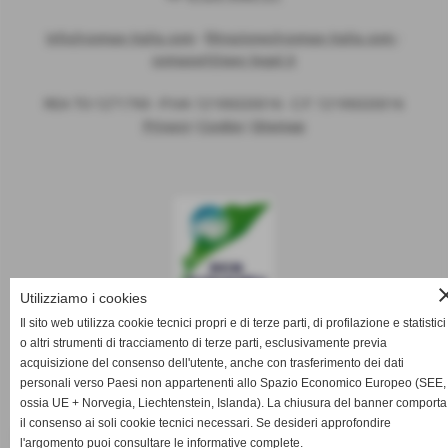
info@comax-italia.com
-
filtrazione@comax-italia.com
-
comaxsrl@pec-legal.it
REA TO-1271793 - P.IVA 12195020016 - C.F. 12195020016
Privacy
|
Cookie
|
Sitemap
cl
Utilizziamo i cookies
Ecopak è un'azienda Eco-friendly,
Il sito web utilizza cookie tecnici propri e di terze parti, di profilazione e statistici
abbiamo come obiettivo il rispetto e la cura dell'ambiente,
o altri strumenti di tracciamento di terze parti, esclusivamente previa
sia inteso come natura che come mondo animale.
acquisizione del consenso dell'utente, anche con trasferimento dei dati
personali verso Paesi non appartenenti allo Spazio Economico Europeo (SEE,
ossia UE + Norvegia, Liechtenstein, Islanda). La chiusura del banner comporta
il consenso ai soli cookie tecnici necessari. Se desideri approfondire
Filtri aria in poliestere
|
Filtri cabine di verniciatura
|
Filtri impianti
l'argomento puoi consultare le informative complete.