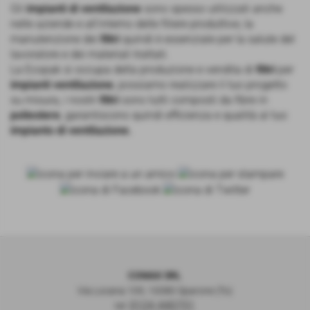
Gli
impianti di ventilazione
sono spesso utilizzati anche
nelle aziende e all'interno delle filiere produttive, la
manutenzione dei
filtri
quindi è essenziale per la salute del
lavoratore e dei materiali trattati.
La Ecopak si occupa della produzione e vendita di
filtri
per
impianti ventilazione
, possiamo realizzare il tuo progetto
su misura, i nostri
filtri
sono tutti composti da fibre in
poliestere
, garantiscono quindi efficienza e qualità al tuo
impianto di ventilazione.
COMAX SRL
Via Locana 109, 10080 Sparone (To)
0124 440751
tel.